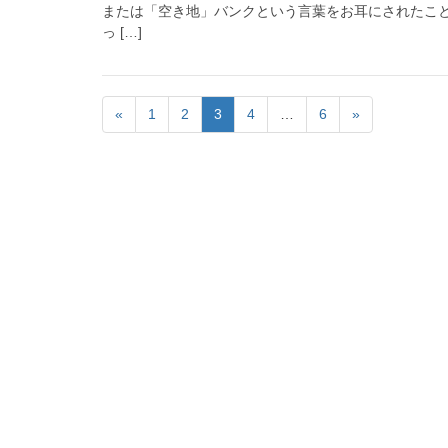
または「空き地」バンクという言葉をお耳にされたこと
っ […]
«
1
2
3
4
…
6
»